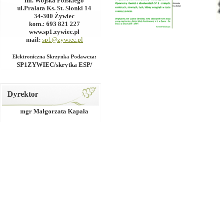
im. Wojska Polskiego
ul.Prałata Ks. St. Słonki 14
34-300 Żywiec
kom.: 693 821 227
www.sp1.zywiec.pl
mail:
sp1@zywiec.pl
Elektroniczna Skrzynka Podawcza:
SP1ZYWIEC/skrytka ESP/
Dyrektor
mgr Małgorzata Kapała